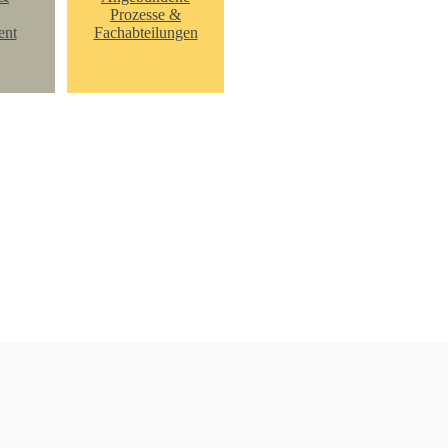
Prozesse &
ent
Fachabteilungen