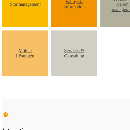
Fahrgast-
Störmanagement
Krisen-
information
managem
Mobile
Services &
Lösungen
Consulting
01