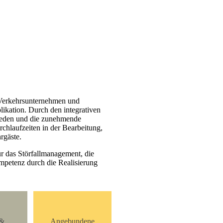
 Verkehrsunternehmen und
plikation. Durch den integrativen
mieden und die zunehmende
chlaufzeiten in der Bearbeitung,
rgäste.
 das Störfallmanagement, die
mpetenz durch die Realisierung
 &
Angebundene