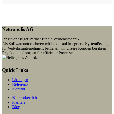
Nettropolis AG
Ihr zuverlässiger Partner für die Verkehrstechnik.
Als Softwareunternehmen mit Fokus auf integrierte Systemlösungen
für Verkehrsunternehmen, begleiten wir unsere Kunden bei ihren
Projekten und sorgen für effiziente Prozesse.
Quick Links
Lösungen
Referenzen
Kontakt
Kundenbereich
Karriere
Blog