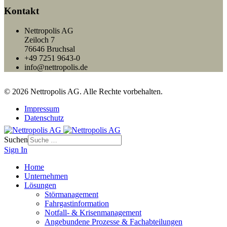
Kontakt
Nettropolis AG
Zeiloch 7
76646 Bruchsal
+49 7251 9643-0
info@nettropolis.de
© 2026 Nettropolis AG. Alle Rechte vorbehalten.
Impressum
Datenschutz
Suchen
Sign In
Home
Unternehmen
Lösungen
Störmanagement
Fahrgastinformation
Notfall- & Krisenmanagement
Angebundene Prozesse & Fachabteilungen