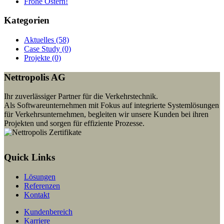
Frohe Ostern!
Kategorien
Aktuelles (58)
Case Study (0)
Projekte (0)
Nettropolis AG
Ihr zuverlässiger Partner für die Verkehrstechnik.
Als Softwareunternehmen mit Fokus auf integrierte Systemlösungen
für Verkehrsunternehmen, begleiten wir unsere Kunden bei ihren
Projekten und sorgen für effiziente Prozesse.
Quick Links
Lösungen
Referenzen
Kontakt
Kundenbereich
Karriere