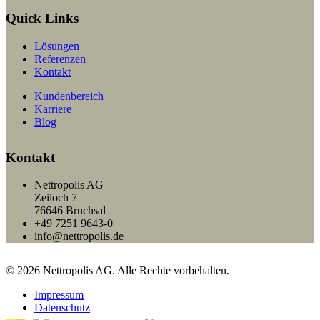
Quick Links
Lösungen
Referenzen
Kontakt
Kundenbereich
Karriere
Blog
Kontakt
Nettropolis AG
Zeiloch 7
76646 Bruchsal
+49 7251 9643-0
info@nettropolis.de
© 2026 Nettropolis AG. Alle Rechte vorbehalten.
Impressum
Datenschutz