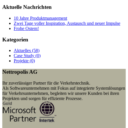
Aktuelle Nachrichten
10 Jahre Produktmanagement
Zwei Tage voller Inspiration, Austausch und neuer Impulse
Frohe Ostern!
Kategorien
Aktuelles (58)
Case Study (0)
Projekte (0)
Nettropolis AG
Ihr zuverlässiger Partner für die Verkehrstechnik.
Als Softwareunternehmen mit Fokus auf integrierte Systemlösungen
für Verkehrsunternehmen, begleiten wir unsere Kunden bei ihren
Projekten und sorgen für effiziente Prozesse.